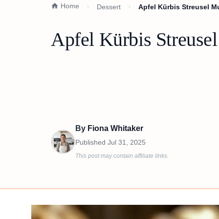
Home
Dessert
Apfel Kürbis Streusel 
Apfel Kürbis Streuse
By
Fiona Whitaker
Published
Jul 31, 2025
This post may contain affiliate links.