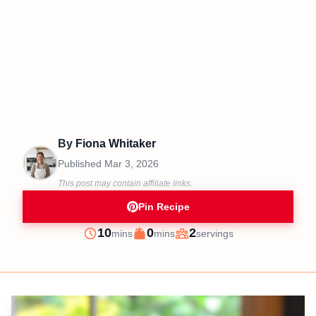
By
Fiona Whitaker
Published
Mar 3, 2026
This post may contain affiliate links.
Pin Recipe
minutes
minutes
10
0
2
mins
mins
servings
Prep
Cook
Servings