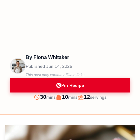
By
Fiona Whitaker
Published
Jun 14, 2026
This post may contain affiliate links.
Pin Recipe
minutes
minutes
30
10
12
mins
mins
servings
Prep
Cook
Servings