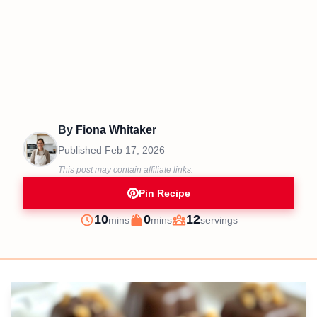
By
Fiona Whitaker
Published
Feb 17, 2026
This post may contain affiliate links.
Pin Recipe
minutes
minutes
10
0
12
mins
mins
servings
Prep
Cook
Servings