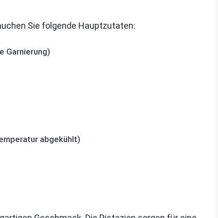
rauchen Sie folgende Hauptzutaten:
ie Garnierung)
temperatur abgekühlt)
gartigen Geschmack. Die Pistazien sorgen für eine