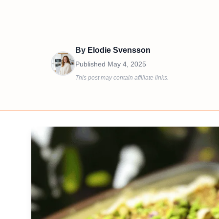
By
Elodie Svensson
Published
May 4, 2025
This post may contain affiliate links.