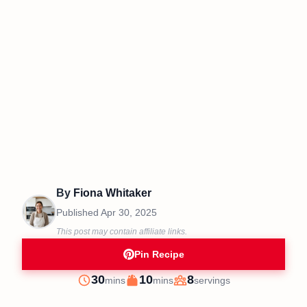
By
Fiona Whitaker
Published
Apr 30, 2025
This post may contain affiliate links.
Pin Recipe
minutes
minutes
30
10
8
mins
mins
servings
Prep
Cook
Servings